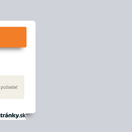
a požiadať
tránky.sk